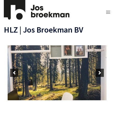
Skip
to
Tog
content
men
HLZ | Jos Broekman BV